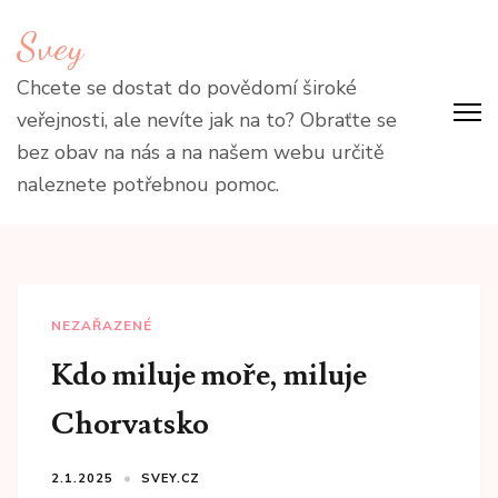
Přeskočit
Svey
na
obsah
Chcete se dostat do povědomí široké
(stiskněte
veřejnosti, ale nevíte jak na to? Obraťte se
Enter)
bez obav na nás a na našem webu určitě
naleznete potřebnou pomoc.
NEZAŘAZENÉ
Kdo miluje moře, miluje
Chorvatsko
2.1.2025
SVEY.CZ