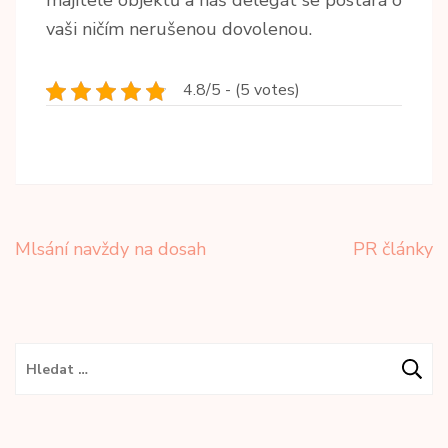
majitele objektů a náš delegát se postará o
vaši ničím nerušenou dovolenou.
4.8/5 - (5 votes)
Navigace
Mlsání navždy na dosah
PR články
pro
příspěvek
Vyhledávání