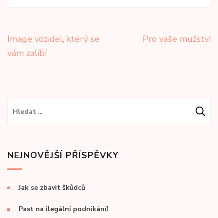
Navigace
Image vozidel, který se
Pro vaše mužství
pro
vám zalíbí
příspěvek
Vyhledávání
NEJNOVĚJŠÍ PŘÍSPĚVKY
Jak se zbavit škůdců
Past na ilegální podnikání!