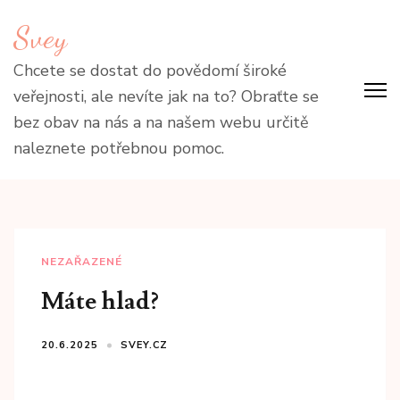
Přeskočit
Svey
na
obsah
Chcete se dostat do povědomí široké
(stiskněte
veřejnosti, ale nevíte jak na to? Obraťte se
Enter)
bez obav na nás a na našem webu určitě
naleznete potřebnou pomoc.
NEZAŘAZENÉ
Máte hlad?
20.6.2025
SVEY.CZ