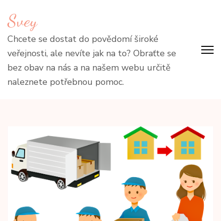
Přeskočit
Svey
na
obsah
Chcete se dostat do povědomí široké
(stiskněte
veřejnosti, ale nevíte jak na to? Obraťte se
Enter)
bez obav na nás a na našem webu určitě
naleznete potřebnou pomoc.