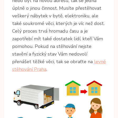
nebo byt na novou adresu, tak se jedná
úplně o jinou činnost. Musíte přestěhovat
veškerý nábytek v bytě, elektroniku, ale
také soukromé věci, kterých je víc než dost.
Celý proces trvá hromadu času a je
zapotřebí mít také dostatek lidí, kteří Vám
pomohou. Pokud na stěhování nejste
stavění a fyzický stav Vám nedovolí
přenášet těžké věci, tak se obraťte na
levné
stěhování Praha
.