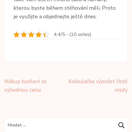
kterou byste během stěhování měli. Proto
je využijte a objednejte ještě dnes.
4.4/5 - (10 votes)
Navigace
Nákup bydlení za
Kalkulačka výpočet čisté
pro
výhodnou cenu
mzdy
příspěvek
Vyhledávání