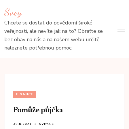
Přeskočit
Svey
na
obsah
Chcete se dostat do povědomí široké
(stiskněte
veřejnosti, ale nevíte jak na to? Obraťte se
Enter)
bez obav na nás a na našem webu určitě
naleznete potřebnou pomoc.
FINANCE
Pomůže půjčka
30.6.2021
SVEY.CZ