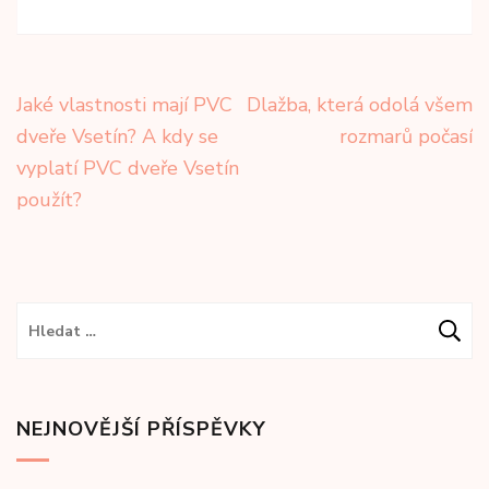
Navigace
Jaké vlastnosti mají PVC
Dlažba, která odolá všem
pro
dveře Vsetín? A kdy se
rozmarů počasí
příspěvek
vyplatí PVC dveře Vsetín
použít?
Vyhledávání
NEJNOVĚJŠÍ PŘÍSPĚVKY