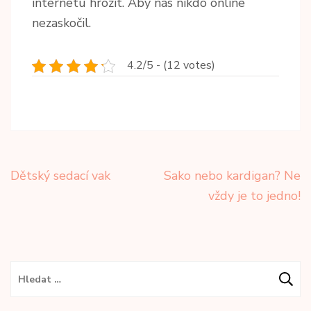
internetu hrozit. Aby nás nikdo online
nezaskočil.
4.2/5 - (12 votes)
Navigace
Dětský sedací vak
Sako nebo kardigan? Ne
pro
vždy je to jedno!
příspěvek
Vyhledávání