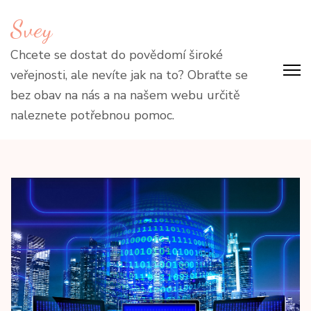
Přeskočit
Svey
na
obsah
Chcete se dostat do povědomí široké
(stiskněte
veřejnosti, ale nevíte jak na to? Obraťte se
Enter)
bez obav na nás a na našem webu určitě
naleznete potřebnou pomoc.