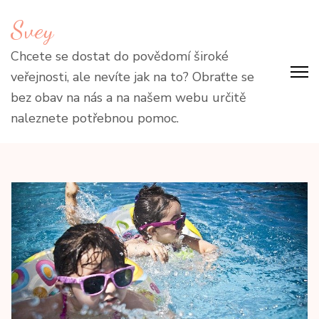
Přeskočit
Svey
na
obsah
Chcete se dostat do povědomí široké
(stiskněte
veřejnosti, ale nevíte jak na to? Obraťte se
Enter)
bez obav na nás a na našem webu určitě
naleznete potřebnou pomoc.