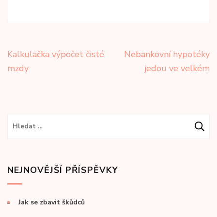
Navigace
Kalkulačka výpočet čisté
Nebankovní hypotéky
pro
mzdy
jedou ve velkém
příspěvek
Vyhledávání
NEJNOVĚJŠÍ PŘÍSPĚVKY
Jak se zbavit škůdců