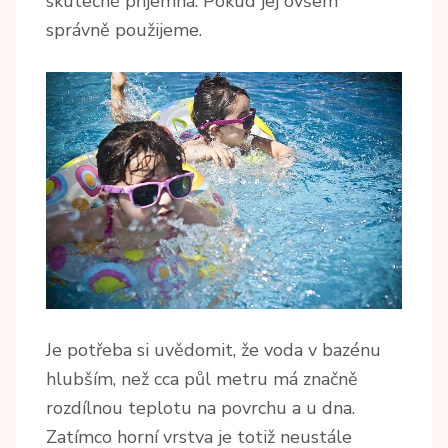
skutečně příjemná. Pokud jej ovšem
správně použijeme.
Je potřeba si uvědomit, že voda v bazénu
hlubším, než cca půl metru má značně
rozdílnou teplotu na povrchu a u dna.
Zatímco horní vrstva je totiž neustále