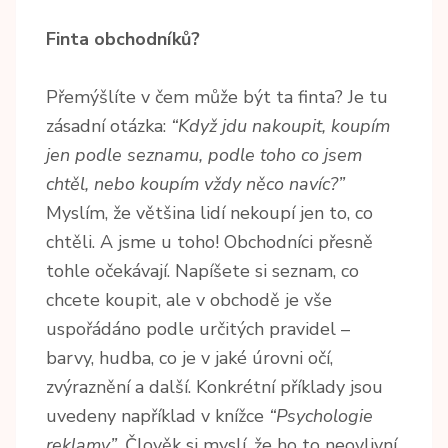
Finta obchodníků?
Přemýšlíte v čem může být ta finta? Je tu
zásadní otázka:
“Když jdu nakoupit, koupím
jen podle seznamu, podle toho co jsem
chtěl, nebo koupím vždy něco navíc?”
Myslím, že většina lidí nekoupí jen to, co
chtěli. A jsme u toho! Obchodníci přesně
tohle očekávají. Napíšete si seznam, co
chcete koupit, ale v obchodě je vše
uspořádáno podle určitých pravidel –
barvy, hudba, co je v jaké úrovni očí,
zvýraznění a další. Konkrétní příklady jsou
uvedeny například v knížce
“Psychologie
reklamy”.
Člověk si myslí, že ho to neovlivní,