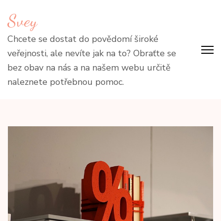
Přeskočit
Svey
na
obsah
Chcete se dostat do povědomí široké
(stiskněte
veřejnosti, ale nevíte jak na to? Obraťte se
Enter)
bez obav na nás a na našem webu určitě
naleznete potřebnou pomoc.