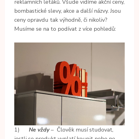
reklamních letáků. Všude vidíme akční ceny,
bombastické slevy, akce a další názvy. Jsou
ceny opravdu tak výhodně, či nikoliv?
Musíme se na to podívat z více pohledů:
1)
Ne vždy
– Člověk musí studovat,
jestli se produkt vyplatí koupit nebo ne.