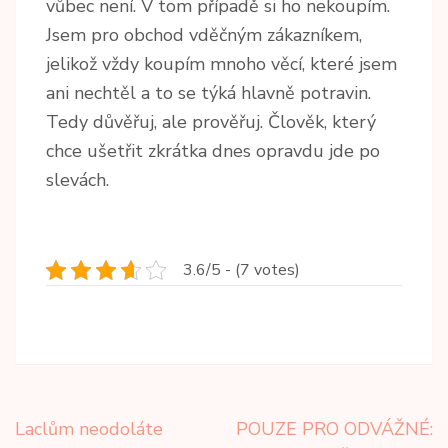
vůbec není. V tom případě si ho nekoupím.
Jsem pro obchod vděčným zákazníkem,
jelikož vždy koupím mnoho věcí, které jsem
ani nechtěl a to se týká hlavně potravin.
Tedy důvěřuj, ale prověřuj. Člověk, který
chce ušetřit zkrátka dnes opravdu jde po
slevách.
3.6/5 - (7 votes)
Navigace
Laclům neodoláte
POUZE PRO ODVÁŽNÉ: