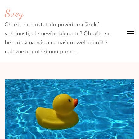
Přeskočit
Svey
na
obsah
Chcete se dostat do povědomí široké
(stiskněte
veřejnosti, ale nevíte jak na to? Obraťte se
Enter)
bez obav na nás a na našem webu určitě
naleznete potřebnou pomoc.