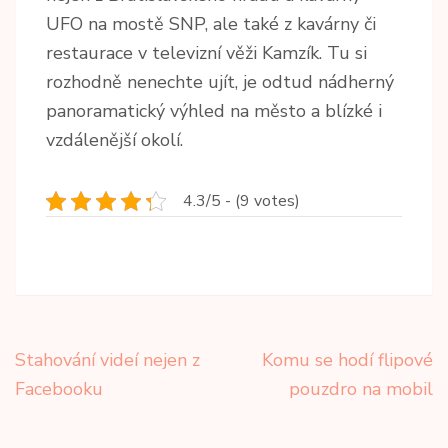
UFO na mostě SNP, ale také z kavárny či
restaurace v televizní věži Kamzík. Tu si
rozhodně nenechte ujít, je odtud nádherný
panoramatický výhled na město a blízké i
vzdálenější okolí.
4.3/5 - (9 votes)
Navigace
Stahování videí nejen z
Komu se hodí flipové
pro
Facebooku
pouzdro na mobil
příspěvek