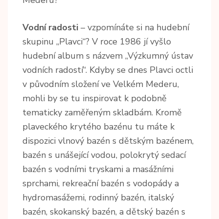
Mederu?
Vodní radosti
– vzpomínáte si na hudební
skupinu „Plavci“? V roce 1986 jí vyšlo
hudební album s názvem „Výzkumný ústav
vodních radostí“. Kdyby se dnes Plavci octli
v původním složení ve Velkém Mederu,
mohli by se tu inspirovat k podobně
tematicky zaměřeným skladbám. Kromě
plaveckého krytého bazénu tu máte k
dispozici vlnový bazén s dětským bazénem,
bazén s unášející vodou, polokrytý sedací
bazén s vodními tryskami a masážními
sprchami, rekreační bazén s vodopády a
hydromasážemi, rodinný bazén, italský
bazén, skokanský bazén, a dětský bazén s